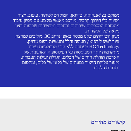
ממוקם בצ’אנגהואה, טייוואן, המוקדש לפיתוח, עיצוב, ייצור
ושיווק כלי חיתוך קרביד, מורכב מאנשי מקצוע עם ניסיון עיבוד
מתוחכם המספקים שירותים נרחבים ומבטיחים שביעות רצון
מלאה של הלקוחות.
מגוון השירותים שלנו מכסה באופן נרחב 3C, מוליכים למחצה,
ציוד לטיפול רפואי, תעופה וחלל ותעשיות דפוס מדויק.
HG Technology מפתחת ללא הרף טכנולוגיות עיבוד
מתקדמות יותר המבוססות על הפילוסופיה הארגונית של
הארכת תוחלת החיים של הכלים, הגדלת יעילות העבודה,
מזעור עלויות הייצור במונחים של בלאי של כלים, ומקסום
יתרונות הלקוח.
קישורים מהירים