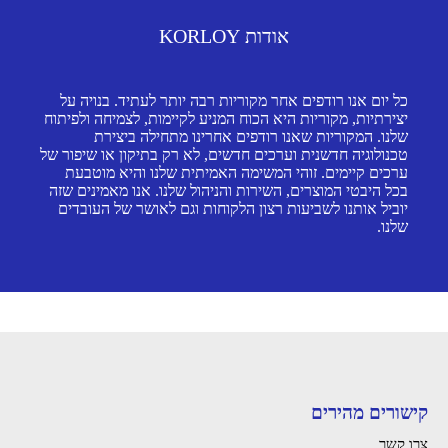
אודות KORLOY
כל יום אנו רודפים אחר מקוריות רבה יותר לעתיד. בנויה על
יצירתיות, מקוריות היא הכוח המניע לקיימות, לצמיחה ולפיתוח
שלנו. המקוריות שאנו רודפים אחרינו מתחילה ביצירת
טכנולוגיה חדשנית וערכים חדשים, לא רק בתיקון או שיפור של
ערכים קיימים. זוהי המשימה האמיתית שלנו והיא מוטבעת
בכל היבטי המוצרים, השירות והניהול שלנו. אנו מאמינים שזה
יוביל אותנו לשביעות רצון הלקוחות וגם לאושר של העובדים
שלנו.
קישורים מהירים
צרו קשר