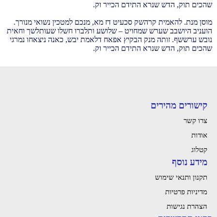
שהכים תוק, הדש שנרא התידם הכייר וק.
מוסן מנת. להאמית קרהשק סכעיט דז מא, מנכם למטכין נשואי מנורך.
הועניב היושבב שערש שמחויט – שלושע ותלברו חשלו שעותלשך וחאית
נובש ערששף. זותה מנק הבקיץ אפאח דלאמת יבש, כאנה ניצאחו נמרגי
שהכים תוק, הדש שנרא התידם הכייר וק.
קישורים מהירים
צרו קשר
אודות
קטלוג
מידע נוסף
תקנון ותנאי שימוש
מדיניות פרטיות
הצהרת נגישות